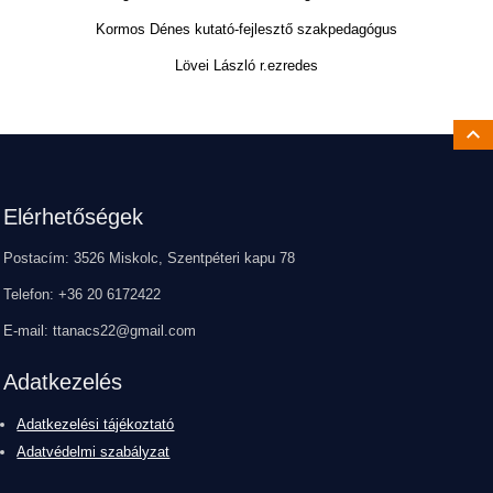
Kormos Dénes kutató-fejlesztő szakpedagógus
Lövei László r.ezredes
Ugrá
Lábléc
Elérhetőségek
Postacím: 3526 Miskolc, Szentpéteri kapu 78
Telefon: +36 20 6172422
E-mail: ttanacs22@gmail.com
Adatkezelés
Adatkezelési tájékoztató
Adatvédelmi szabályzat