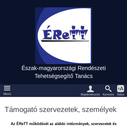
Észak-magyarországi Rendészeti
Tehetségsegítő Tanács
Eszközpanel
Fõmenü
Menü
Keresés
Bejelentkezés
Stílus
Támogató szervezetek, személyek
Az ÉReTT működését az alábbi intézmények, szervezetek és