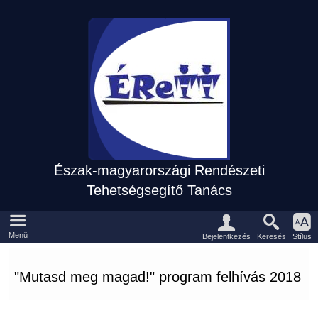
Észak-magyarországi Rendészeti
Tehetségsegítő Tanács
Eszközpanel
Fõmenü
Menü
Keresés
Bejelentkezés
Stílus
"Mutasd meg magad!" program felhívás 2018