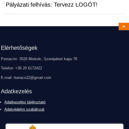
Pályázati felhívás: Tervezz LOGÓT!
Ugrá
Lábléc
Elérhetőségek
Postacím: 3526 Miskolc, Szentpéteri kapu 78
Telefon: +36 20 6172422
E-mail: ttanacs22@gmail.com
Adatkezelés
Adatkezelési tájékoztató
Adatvédelmi szabályzat