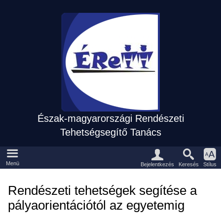
Észak-magyarországi Rendészeti
Tehetségsegítő Tanács
Eszközpanel
Fõmenü
Menü
Keresés
Bejelentkezés
Stílus
Rendészeti tehetségek segítése a
pályaorientációtól az egyetemig