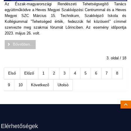
Az Észak-magyarországi Rendészeti Tehetségsegítő Tanács
együttműködve a Heves Megyei Szakképzési Centrummal és a Heves
Megyei SZC Március 15. Technikum, Szakképző Iskola és
Kollégiummal ”Tehetséged érték, fedezzük fel közösen!” címmel
szervezte meg szakmai fórumát Lőrinciben. Az esemény időpontja
2023. május 26. volt.
Bővebben...
3. oldal / 18
Első
Előző
1
2
3
4
5
6
7
8
9
10
Következő
Utolsó
Ugrá
Lábléc
Elérhetőségek