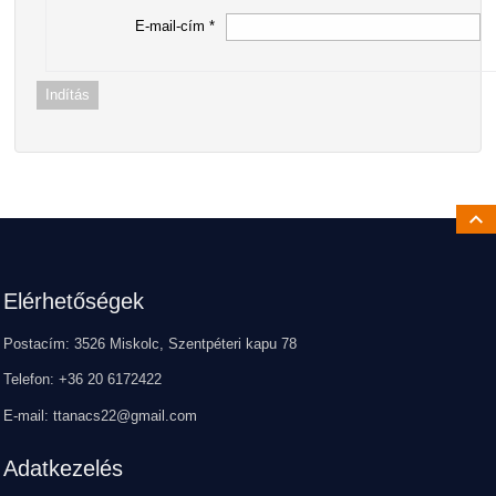
E-mail-cím
*
Indítás
Ugrá
Lábléc
Elérhetőségek
Postacím: 3526 Miskolc, Szentpéteri kapu 78
Telefon: +36 20 6172422
E-mail: ttanacs22@gmail.com
Adatkezelés