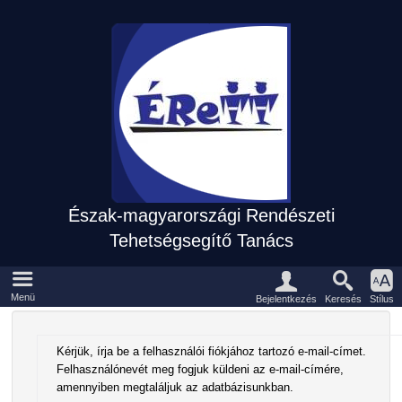
Észak-magyarországi Rendészeti
Tehetségsegítő Tanács
Eszközpanel
Fõmenü
Menü
Keresés
Bejelentkezés
Stílus
Kérjük, írja be a felhasználói fiókjához tartozó e-mail-címet.
Felhasználónevét meg fogjuk küldeni az e-mail-címére,
amennyiben megtaláljuk az adatbázisunkban.