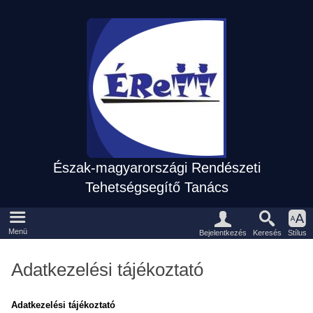
Észak-magyarországi Rendészeti
Tehetségsegítő Tanács
Eszközpanel
Fõmenü
Menü
Keresés
Bejelentkezés
Stílus
Adatkezelési tájékoztató
Adatkezelési tájékoztató