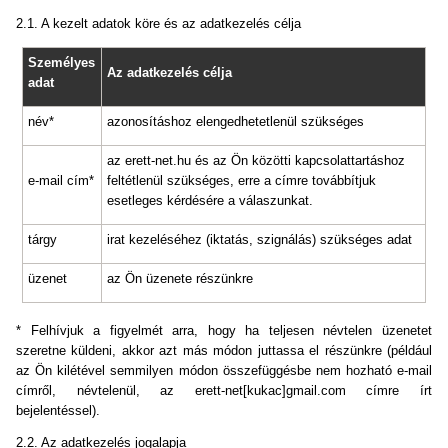
2.1. A kezelt adatok köre és az adatkezelés célja
Személyes
Az adatkezelés célja
adat
név*
azonosításhoz elengedhetetlenül szükséges
az erett-net.hu és az Ön közötti kapcsolattartáshoz
e-mail cím*
feltétlenül szükséges, erre a címre továbbítjuk
esetleges kérdésére a válaszunkat.
tárgy
irat kezeléséhez (iktatás, szignálás) szükséges adat
üzenet
az Ön üzenete részünkre
* Felhívjuk a figyelmét arra, hogy ha teljesen névtelen üzenetet
szeretne küldeni, akkor azt más módon juttassa el részünkre (például
az Ön kilétével semmilyen módon összefüggésbe nem hozható e-mail
címről, névtelenül, az erett-net[kukac]gmail.com címre írt
bejelentéssel).
2.2. Az adatkezelés jogalapja