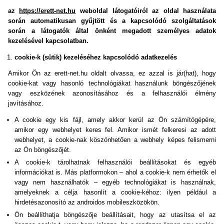
az
https://erett-net.hu
weboldal látogatóiról az oldal használata
során automatikusan gyűjtött és a kapcsolódó szolgáltatások
során a látogatók által önként megadott személyes adatok
kezelésével kapcsolatban.
cookie-k (sütik) kezeléséhez kapcsolódó adatkezelés
Amikor Ön az erett-net.hu oldalt olvassa, ez azzal is jár(hat), hogy
cookie-kat vagy hasonló technológiákat használunk böngészőjének
vagy eszközének azonosításához és a felhasználói élmény
javításához.
A cookie egy kis fájl, amely akkor kerül az Ön számítógépére,
amikor egy webhelyet keres fel. Amikor ismét felkeresi az adott
webhelyet, a cookie-nak köszönhetően a webhely képes felismerni
az Ön böngészőjét.
A cookie-k tárolhatnak felhasználói beállításokat és egyéb
információkat is. Más platformokon – ahol a cookie-k nem érhetők el
vagy nem használhatók – egyéb technológiákat is használnak,
amelyeknek a célja hasonlít a cookie-kéhoz: ilyen például a
hirdetésazonosító az androidos mobileszközökön.
Ön beállíthatja böngészője beállításait, hogy az utasítsa el az