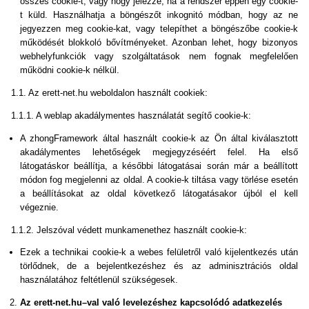
összes cookie-t, vagy hogy jelezze, ha a rendszer éppen egy cookie-
t küld. Használhatja a böngészőt inkognitó módban, hogy az ne
jegyezzen meg cookie-kat, vagy telepíthet a böngészőbe cookie-k
működését blokkoló bővítményeket. Azonban lehet, hogy bizonyos
webhelyfunkciók vagy szolgáltatások nem fognak megfelelően
működni cookie-k nélkül.
1.1. Az erett-net.hu weboldalon használt cookiek:
1.1.1. A weblap akadálymentes használatát segítő cookie-k:
A zhongFramework által használt cookie-k az Ön által kiválasztott
akadálymentes lehetőségek megjegyzéséért felel. Ha első
látogatáskor beállítja, a későbbi látogatásai során már a beállított
módon fog megjelenni az oldal. A cookie-k tiltása vagy törlése esetén
a beállításokat az oldal következő látogatásakor újból el kell
végeznie.
1.1.2. Jelszóval védett munkamenethez használt cookie-k:
Ezek a technikai cookie-k a webes felületről való kijelentkezés után
törlődnek, de a bejelentkezéshez és az adminisztrációs oldal
használatához feltétlenül szükségesek.
Az erett-net.hu–val való levelezéshez kapcsolódó adatkezelés