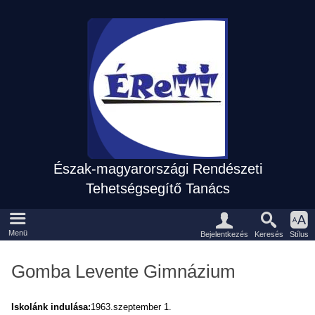
Észak-magyarországi Rendészeti
Tehetségsegítő Tanács
Eszközpanel
Fõmenü
Menü
Keresés
Bejelentkezés
Stílus
Gomba Levente Gimnázium
Iskolánk indulása:
1963.szeptember 1.