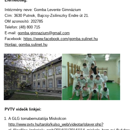
Elérhetőség:
Intézmény neve: Gomba Levente Gimnázium
Cím: 3630 Putnok, Bajcsy-Zsilinszky Endre út 21.
OM azonosító: 202785
Telefon: (48) 800 715
E-mail:
gomba.gimnazium@gmail.com
Facebook:
https://www.facebook.com/gomba.sulinet.hu
Honlap: gomba.sulinet.hu
PVTV videók linkjei:
A GLG tornabemutatója Miskolcon
http://www.pvtv.hu/tarolo/kulso_web/videotar/player.php?