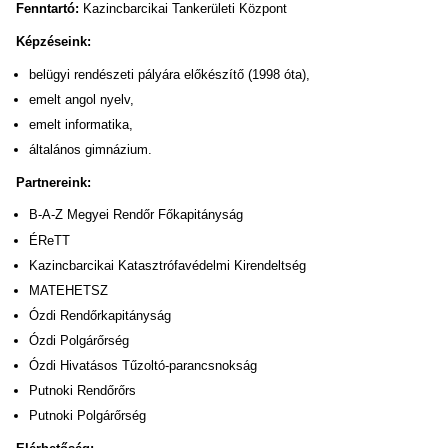
Fenntartó:
Kazincbarcikai Tankerületi Központ
Képzéseink:
belügyi rendészeti pályára előkészítő (1998 óta),
emelt angol nyelv,
emelt informatika,
általános gimnázium.
Partnereink:
B-A-Z Megyei Rendőr Főkapitányság
ÉReTT
Kazincbarcikai Katasztrófavédelmi Kirendeltség
MATEHETSZ
Ózdi Rendőrkapitányság
Ózdi Polgárőrség
Ózdi Hivatásos Tűzoltó-parancsnokság
Putnoki Rendőrőrs
Putnoki Polgárőrség