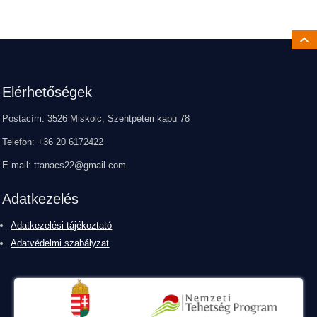
Ugrá
Lábléc
Elérhetőségek
Postacím: 3526 Miskolc, Szentpéteri kapu 78
Telefon: +36 20 6172422
E-mail: ttanacs22@gmail.com
Adatkezelés
Adatkezelési tájékoztató
Adatvédelmi szabályzat