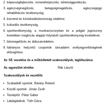
képességfejlesztés, ismeretterjesztés, tehetséggondozás;
egészségmegőrzés, betegségmegelőzés, egészségügyi
rehabilitációs tevékenység;
közrend és közlekedésbiztonság védelme;
kulturális tevékenység;
sporttevékenység, a munkaviszonyban és a polgári jogviszony
keretében megbízás alapján folytatott sporttevékenység kivételével;
bűnmegelőzés és áldozatvédelem;
hátrányos helyzetű csoportok társadalmi esélyegyenlőségének
elősegítése.
Az SE vezetése és a működtetett szakosztályok, taglétszáma:
Az egyesület elnöke:
Rák László
Szakosztályok és vezetőik:
Szabadidő sportok: Bárány Roland
Küzdő sportok: Jónás Zsolt
Testépítő: Péter Gábor
Labdajátékok: Tóth Géza