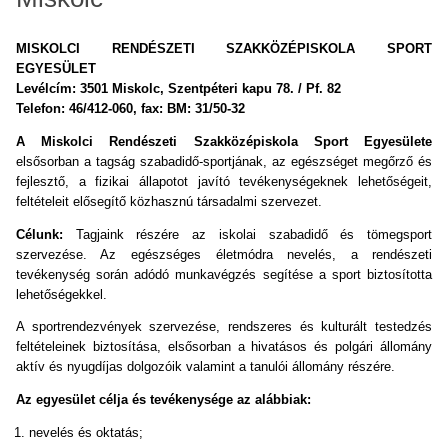
MISKOLCI RENDÉSZETI SZAKKÖZÉPISKOLA SPORT
EGYESÜLET
Levélcím: 3501 Miskolc, Szentpéteri kapu 78. / Pf. 82
Telefon: 46/412-060, fax: BM: 31/50-32
A Miskolci Rendészeti Szakközépiskola Sport Egyesülete
elsősorban a tagság szabadidő-sportjának, az egészséget megőrző és
fejlesztő, a fizikai állapotot javító tevékenységeknek lehetőségeit,
feltételeit elősegítő közhasznú társadalmi szervezet.
Célunk:
Tagjaink részére az iskolai szabadidő és tömegsport
szervezése. Az egészséges életmódra nevelés, a rendészeti
tevékenység során adódó munkavégzés segítése a sport biztosította
lehetőségekkel.
A sportrendezvények szervezése, rendszeres és kulturált testedzés
feltételeinek biztosítása, elsősorban a hivatásos és polgári állomány
aktív és nyugdíjas dolgozóik valamint a tanulói állomány részére.
Az egyesület célja és tevékenysége az alábbiak:
nevelés és oktatás;