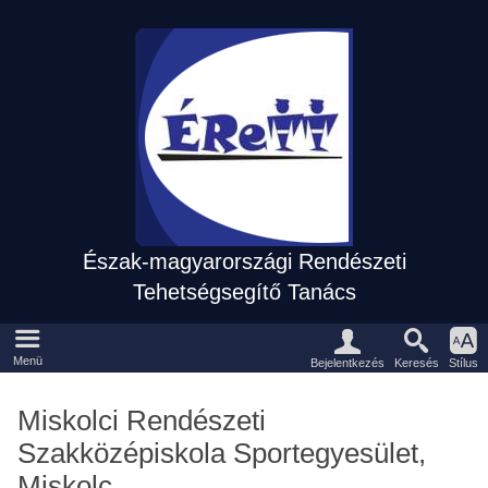
Észak-magyarországi Rendészeti
Tehetségsegítő Tanács
Eszközpanel
Fõmenü
Menü
Keresés
Bejelentkezés
Stílus
Miskolci Rendészeti
Szakközépiskola Sportegyesület,
Miskolc