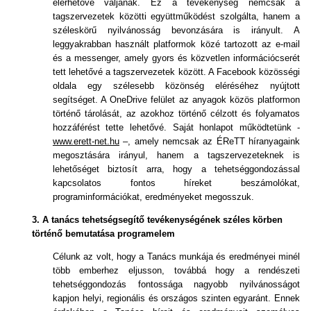
elérhetővé váljanak. Ez a tevékenység nemcsak a
tagszervezetek közötti együttműködést szolgálta, hanem a
széleskörű nyilvánosság bevonzására is irányult. A
leggyakrabban használt platformok közé tartozott az e-mail
és a messenger, amely gyors és közvetlen információcserét
tett lehetővé a tagszervezetek között. A Facebook közösségi
oldala egy szélesebb közönség eléréséhez nyújtott
segítséget. A OneDrive felület az anyagok közös platformon
történő tárolását, az azokhoz történő célzott és folyamatos
hozzáférést tette lehetővé. Saját honlapot működtetünk -
www.erett-net.hu
–, amely nemcsak az ÉReTT híranyagaink
megosztására irányul, hanem a tagszervezeteknek is
lehetőséget biztosít arra, hogy a tehetséggondozással
kapcsolatos fontos híreket beszámolókat,
programinformációkat, eredményeket megosszuk.
3. A tanács tehetségsegítő tevékenységének széles körben
történő bemutatása programelem
Célunk az volt, hogy a Tanács munkája és eredményei minél
több emberhez eljusson, továbbá hogy a rendészeti
tehetséggondozás fontossága nagyobb nyilvánosságot
kapjon helyi, regionális és országos szinten egyaránt. Ennek