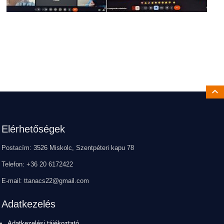
Ugrá
Lábléc
Elérhetőségek
Postacím: 3526 Miskolc, Szentpéteri kapu 78
Telefon: +36 20 6172422
E-mail: ttanacs22@gmail.com
Adatkezelés
Adatkezelési tájékoztató