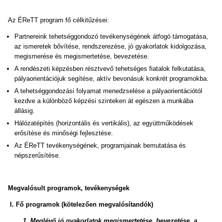
Az ÉReTT program fő célkitűzései:
Partnereink tehetséggondozó tevékenységének átfogó támogatása,
az ismeretek bővítése, rendszerezése, jó gyakorlatok kidolgozása,
megismerése és megismertetése, bevezetése.
A rendészeti képzésben résztvevő tehetséges fiatalok felkutatása,
pályaorientációjuk segítése, aktív bevonásuk konkrét programokba.
A tehetséggondozási folyamat menedzselése a pályaorientációtól
kezdve a különböző képzési szinteken át egészen a munkába
állásig.
Hálózatépítés (horizontális és vertikális), az együttműködések
erősítése és minőségi fejlesztése.
Az ÉReTT tevékenységének, programjainak bemutatása és
népszerűsítése.
Megvalósult programok, tevékenységek
I.
Fő programok (kötelezően megvalósítandók)
1. Meglévő jó gyakorlatok megismertetése, bevezetése, a