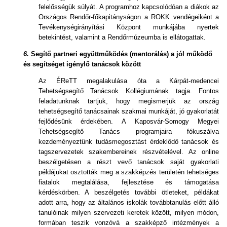
felelősségük súlyát. A programhoz kapcsolódóan a diákok az
Országos Rendőr-főkapitányságon a ROKK vendégeiként a
Tevékenységirányítási Központ munkájába nyertek
betekintést, valamint a Rendőrmúzeumba is ellátogattak.
6.
Segítő partneri együttműködés (mentorálás) a jól működő
és segítséget igénylő tanácsok között
Az ÉReTT megalakulása óta a Kárpát-medencei
Tehetségsegítő Tanácsok Kollégiumának tagja. Fontos
feladatunknak tartjuk, hogy megismerjük az ország
tehetségsegítő tanácsainak szakmai munkáját, jó gyakorlatát
fejlődésünk érdekében. A Kaposvár-Somogy Megyei
Tehetségsegítő Tanács programjaira fókuszálva
kezdeményeztünk tudásmegosztást érdeklődő tanácsok és
tagszervezetek szakembereinek részvételével. Az online
beszélgetésen a részt vevő tanácsok saját gyakorlati
példájukat osztották meg a szakképzés területén tehetséges
fiatalok megtalálása, fejlesztése és támogatása
kérdéskörben. A beszélgetés további ötleteket, példákat
adott arra, hogy az általános iskolák továbbtanulás előtt álló
tanulóinak milyen szervezeti keretek között, milyen módon,
formában teszik vonzóvá a szakképző intézmények a