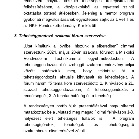
rendészeti pályára készülő tehetséges középiskolások
felkészítésében, a középiskolából az egyetemi szintű
oktatásba történő átlépésben. Jelenleg a mentor program
gyakorlati megvalósításának egyeztetése zajlik az ÉReTT és
az NKE Rendészettudományi Kar között.
3.
Tehetséggondozó szakmai fórum szervezése
„Utat kínálunk a jövőbe, hiszünk a sikeredben” címmel
szerveztünk 2024. május 28-án szakmai fórumot a Miskolci
Rendvédelmi Technikummal együttműködésben. A
tehetséggondozással összefüggő szakmai rendezvény céljai
között határoztuk meg, hogy tekintsük át a
tehetséggondozás aktuális kihívásait és lehetőségeit. A
fórum három fő téma köré szerveződött: 1. Kihívások a 21.
századi tehetséggondozásban, 2. Tehetséggondozás a
rendőrségnél, 3. A fenntarthatóság és a tehetség.
A rendezvényen portfoliójuk prezentálásával nagy sikerrel
mutatkoztak be a „Mutasd meg magad!” című felhíváson 1-3.
helyezést elért tehetséges fiatalok is. A program
tehetségígéretek, tehetségek és tehetségsegítő
szakemberek elismerésével zárult.