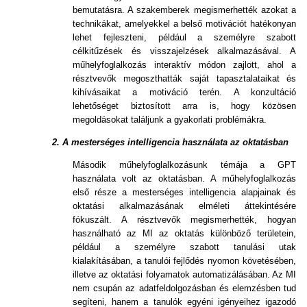
bemutatásra. A szakemberek megismerhették azokat a
technikákat, amelyekkel a belső motivációt hatékonyan
lehet fejleszteni, például a személyre szabott
célkitűzések és visszajelzések alkalmazásával. A
műhelyfoglalkozás interaktív módon zajlott, ahol a
résztvevők megoszthatták saját tapasztalataikat és
kihívásaikat a motiváció terén. A konzultáció
lehetőséget biztosított arra is, hogy közösen
megoldásokat találjunk a gyakorlati problémákra.
2.
A mesterséges intelligencia használata az oktatásban
Második műhelyfoglalkozásunk témája a GPT
használata volt az oktatásban. A műhelyfoglalkozás
első része a mesterséges intelligencia alapjainak és
oktatási alkalmazásának elméleti áttekintésére
fókuszált. A résztvevők megismerhették, hogyan
használható az MI az oktatás különböző területein,
például a személyre szabott tanulási utak
kialakításában, a tanulói fejlődés nyomon követésében,
illetve az oktatási folyamatok automatizálásában. Az MI
nem csupán az adatfeldolgozásban és elemzésben tud
segíteni, hanem a tanulók egyéni igényeihez igazodó