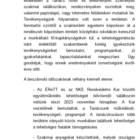
érdekében a Tanács híreit és eredményeit személyes
szakmai találkozókon, rendezvényeken osztottuk meg,
valamint papíralapú, vagy internetes felületeken mutattuk be.
Tevékenységünk folyamatos volt ezen a területen. A
fenntartói szinttől a szakterületi egyetemi képzésen át a
rendészeti képzésben érintett középfokú iskolákon keresztül
a munkáltató fő-kapitányságokon túl, a tehetséggondozás
iránt érdeklődő szakemberek köréig igyekeztünk
tevékenységünket bemutatni, programjainkat, jó
gyakorlatainkat, tapasztalatainkat megosztani. Úgy
gondoljuk, hogy ennek eredményeként ismertségünk évről-
évre nőtt.
A beszámoló időszakának néhány kiemelt eleme:
- Az ÉReTT és az NKE Rendvédelmi Kar közötti
együttműködés lehetőségeit bővítendő találkozón
vettünk részt 2023 november hónapban. A Kar
vezetőinek bemutattuk a Tanácsunk működését,
tevékenységeit, programjait. A tanácskozáson több
területre irányuló közös munkában találtunk lehetőséget
a tehetséges fiatalok támogatására.
- Szakmai anyagokat készítettünk, melyek országos