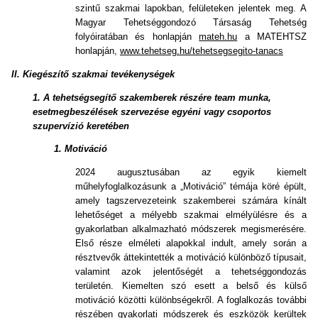
szintű szakmai lapokban, felületeken jelentek meg. A
Magyar Tehetséggondozó Társaság Tehetség
folyóiratában és honlapján
mateh.hu
a MATEHTSZ
honlapján,
www.tehetseg.hu/tehetsegsegito-tanacs
II. Kiegészítő szakmai tevékenységek
1. A tehetségsegítő szakemberek részére team munka,
esetmegbeszélések szervezése egyéni vagy csoportos
szupervízió keretében
1.
Motiváció
2024 augusztusában az egyik kiemelt
műhelyfoglalkozásunk a „Motiváció” témája köré épült,
amely tagszervezeteink szakemberei számára kínált
lehetőséget a mélyebb szakmai elmélyülésre és a
gyakorlatban alkalmazható módszerek megismerésére.
Első része elméleti alapokkal indult, amely során a
résztvevők áttekintették a motiváció különböző típusait,
valamint azok jelentőségét a tehetséggondozás
területén. Kiemelten szó esett a belső és külső
motiváció közötti különbségekről. A foglalkozás további
részében gyakorlati módszerek és eszközök kerültek