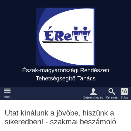
Észak-magyarországi Rendészeti
Tehetségsegítő Tanács
Eszközpanel
Fõmenü
Menü
Keresés
Bejelentkezés
Stílus
Utat kínálunk a jövőbe, hiszünk a
sikeredben! - szakmai beszámoló