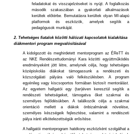
feladatokat és visszajelzéseket is nyújt. A foglalkozás
második szakaszában a gyakorlati alkalmazások
kerültek előtérbe. Bemutatásra kerültek olyan MI-alapú
platformok és eszközök, amelyek segítik a
pedagógusok munkáját.
2.
Tehetséges fiatalok közötti hálózati kapcsolatok kialakítása
diákmentori program megvalósításával
A kidolgozott és meghirdetett mentorprogram az ÉReTT és
az NKE Rendészettudományi Kara közötti együttműködés
eredményeként jött létre, amelynek célja, hogy tehetséges
középiskolás diákokat támogassunk a rendészeti és
közszolgálati pályára való felkészülésben. A program
egyénileg vagy kiscsoportos formában biztosít mentorálást.
Az egyetem hallgatói egy (tan)éven keresztül segítik a
rendészeti tehetségeket, támogatva őket szakmai és
személyes fejlődésükben. A találkozók célja a szakmai
orientáció mellett a diákok önbizalmának növelése,
személyes készségeik fejlesztése, valamint a rendészeti
pálya iránti elkötelezettségük erősítése.
A hallgatói mentorprogram hatékony eszközként szolgálhat a