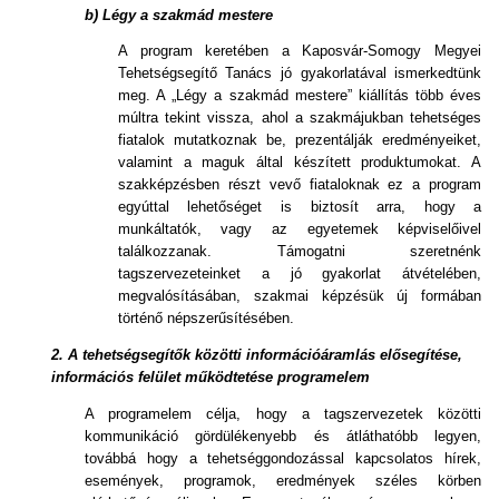
b) Légy a szakmád mestere
A program keretében a Kaposvár-Somogy Megyei
Tehetségsegítő Tanács jó gyakorlatával ismerkedtünk
meg. A „Légy a szakmád mestere” kiállítás több éves
múltra tekint vissza, ahol a szakmájukban tehetséges
fiatalok mutatkoznak be, prezentálják eredményeiket,
valamint a maguk által készített produktumokat. A
szakképzésben részt vevő fiataloknak ez a program
egyúttal lehetőséget is biztosít arra, hogy a
munkáltatók, vagy az egyetemek képviselőivel
találkozzanak. Támogatni szeretnénk
tagszervezeteinket a jó gyakorlat átvételében,
megvalósításában, szakmai képzésük új formában
történő népszerűsítésében.
2. A tehetségsegítők közötti információáramlás elősegítése,
információs felület működtetése programelem
A programelem célja, hogy a tagszervezetek közötti
kommunikáció gördülékenyebb és átláthatóbb legyen,
továbbá hogy a tehetséggondozással kapcsolatos hírek,
események, programok, eredmények széles körben