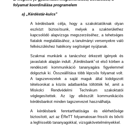
folyamat koordinálása programelem
a) „Kérdéstár-kulcs”
A kérdésbank célja, hogy a szakoktatóknak olyan
eszközt biztosítsunk, melyek a szakterülethez
kapcsolódó alapvizsga megszerzéséhez, a tehetséges
fiatalok megtalálásához, a tanulmányi versenyekre való
felkészüléshez hatékony segítséget nyújtanak.
Szakmai munkánk a tanácshoz érkezett igények és
javaslatok alapján indult. „Kérdésbank”-ot első körben a
rendészeti kommunikáció tananyagára figyelemmel
dolgoztuk ki. Összeállítása több lépcsős folyamat volt.
A tagszervezetek a saját maguk által kidolgozott
tételsorokat a közös adatbankba töltötték fel, amit a
Miskolci Rendvédelmi Technikum szakoktatói
véglegesítettek. Az így elkészült kommunikációs
kérdésbankot minden tagszervezet használhatja.
A kérdésbank fenntarthatósága és elérhetősége
biztosított, azt az ÉReTT folyamatosan frissíti és bővíti
a legfrissebb tananyagokkal, vizsgakövetelményekkel.