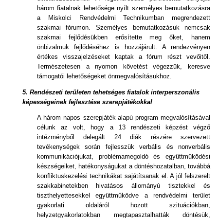
három fiatalnak lehetősége nyílt személyes bemutatkozásra
a Miskolci Rendvédelmi Technikumban megrendezett
szakmai fórumon. Személyes bemutatkozásuk nemcsak
szakmai fejlődésükben erősítette meg őket, hanem
önbizalmuk fejlődéséhez is hozzájárult. A rendezvényen
értékes visszajelzéseket kaptak a fórum részt vevőitől.
Természetesen a nyomon követést végezzük, keresve
támogatói lehetőségeket önmegvalósításukhoz.
5.
Rendészeti területen tehetséges fiatalok interperszonális
képességeinek fejlesztése szerepjátékokkal
A három napos szerepjáték-alapú program megvalósításával
célunk az volt, hogy a 13 rendészeti képzést végző
intézményből delegált 24 diák részére szervezett
tevékenységek során fejlesszük verbális és nonverbális
kommunikációjukat, problémamegoldó és együttműködési
készségeiket, hatékonyságukat a döntéshozatalban, továbbá
konfliktuskezelési technikákat sajátítsanak el. A jól felszerelt
szakkabinetekben hivatásos állományú tisztekkel és
tiszthelyettesekkel együttműködve a rendvédelmi terület
gyakorlati oldaláról hozott szituációkban,
helyzetgyakorlatokban megtapasztalhatták döntésük,