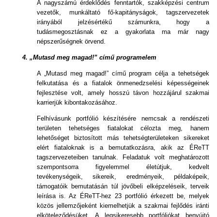
A nagyszámú érdeklődés fenntartók, szakképzési centrum
vezetők, munkáltató fő-kapitányságok, tagszervezetek
irányából jelzésértékű számunkra, hogy a
tudásmegosztásnak ez a gyakorlata ma már nagy
népszerűségnek örvend.
4.
„Mutasd meg magad!” című programelem
A „Mutasd meg magad!” című program célja a tehetségek
felkutatása és a fiatalok önmenedzselési képességeinek
fejlesztése volt, amely hosszú távon hozzájárul szakmai
karrierjük kibontakozásához.
Felhívásunk portfólió készítésére nemcsak a rendészeti
területen tehetséges fiatalokat célozta meg, hanem
lehetőséget biztosított más tehetségterületeken sikereket
elért fiataloknak is a bemutatkozásra, akik az ÉReTT
tagszervezeteiben tanulnak. Feladatuk volt meghatározott
szempontsorra figyelemmel életútjuk, kedvelt
tevékenységeik, sikereik, eredményeik, példaképeik,
támogatóik bemutatásán túl jövőbeli elképzeléseik, terveik
leírása is. Az ÉReTT-hez 23 portfólió érkezett be, melyek
közös jellemzőjeként kiemelhetjük a szakmai fejlődés iránti
elköteleződésüket. A legsikeresebb portfóliókat benyújtó