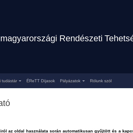
magyarországi Rendészeti Tehets
 tudástár
ÉReTT Díjasok
Pályázatok
Rólunk szól
ató
iról az oldal használata során automatikusan gyűjtött és a kapc