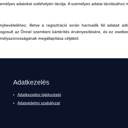
mélyes adatokat székhelyén tárolja. A személyes adatai tárolásához 
énybevételéhez, illetve a regisztráció során harmadik fél adatait 
ogosult az Önnel szembeni kártérítés érvényesítésére, és ez esetbe
emélyazonosságának megállapítása céljából.
Adatkezelés
Adatkezelési tájékoztató
Adatvédelmi szabályzat