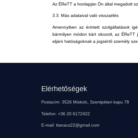
Az ÉReTT a honlapján Ön által megadott sze
3.3. Más adataival való visszaélés
Amennyiben az érintett szolgáltatások ig
bármilyen módon kárt okozott, az ÉReTT j
eljáró hatóságoknak a jogsértő személy sz
Lábléc
Elérhetőségek
Postacím: 3526 Miskolc, Szentpéteri kapu 78
Telefon: +36 20 6172422
E-mail: ttanacs22@gmail.com