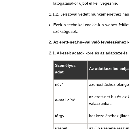
látogatásakor újból el kell végeznie.
1.1.2. Jelszóval védett munkamenethez hasz
Ezek a technikai cookie-k a webes felület
szükségesek.
Az erett-net.hu–val való levelezéshez
2.1. A kezelt adatok köre és az adatkezelés 
Személyes
Az adatkezelés célja
adat
név*
azonosításhoz elenge
az erett-net.hu és az 
e-mail cím*
válaszunkat.
tárgy
irat kezeléséhez (ikt
üzenet
az Ön üzenete részü