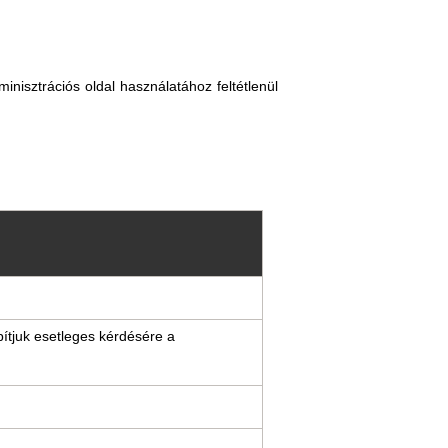
inisztrációs oldal használatához feltétlenül
bítjuk esetleges kérdésére a