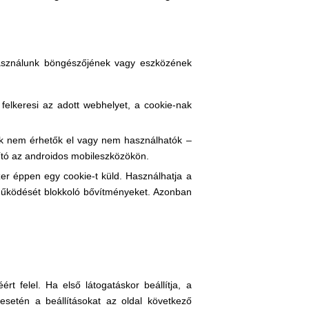
 használunk böngészőjének vagy eszközének
felkeresi az adott webhelyet, a cookie-nak
ie-k nem érhetők el vagy nem használhatók –
sító az androidos mobileszközökön.
zer éppen egy cookie-t küld. Használhatja a
működését blokkoló bővítményeket. Azonban
t felel. Ha első látogatáskor beállítja, a
 esetén a beállításokat az oldal következő