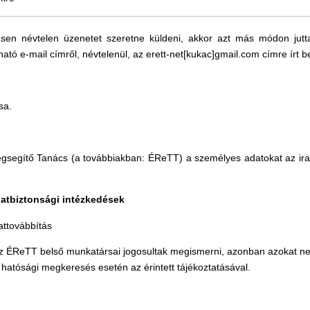
jesen névtelen üzenetet szeretne küldeni, akkor azt más módon jutt
e-mail címről, névtelenül, az erett-net[kukac]gmail.com címre írt be
sa.
gsegítő Tanács (a továbbiakban: ÉReTT) a személyes adatokat az irat
datbiztonsági intézkedések
attovábbítás
az ÉReTT belső munkatársai jogosultak megismerni, azonban azokat ne
 hatósági megkeresés esetén az érintett tájékoztatásával.