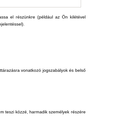
assa el részünkre (például az Ön kilétével
jelentéssel).
tárazásra vonatkozó jogszabályok és belső
m teszi közzé, harmadik személyek részére