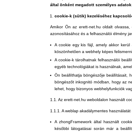
által önként megadott személyes adatok
cookie-k (sütik) kezeléséhez kapcsol
Amikor Ön az erett-net.hu oldalt olvassa
azonosításához és a felhasználói élmény ja
A cookie egy kis fájl, amely akkor kerü
köszönhetően a webhely képes felismerni
A cookie-k tárolhatnak felhasználói beá
egyéb technológiákat is használnak, amel
Ön beállíthatja böngészője beállításait,
böngészőt inkognitó módban, hogy az ne
lehet, hogy bizonyos webhelyfunkciók va
1.1. Az erett-net.hu weboldalon használt co
1.1.1. A weblap akadálymentes használatát 
A zhongFramework által használt cookie-
későbbi látogatásai során már a beállít