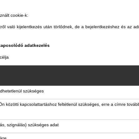
nált cookie-k:
ről való kijelentkezés után törlődnek, de a bejelentkezéshez és az adm
 kapcsolódó adatkezelés
célja
dhetetlenül szükséges
Ön közötti kapcsolattartáshoz feltétlenül szükséges, erre a címre továb
atás, szignálás) szükséges adat
nkre