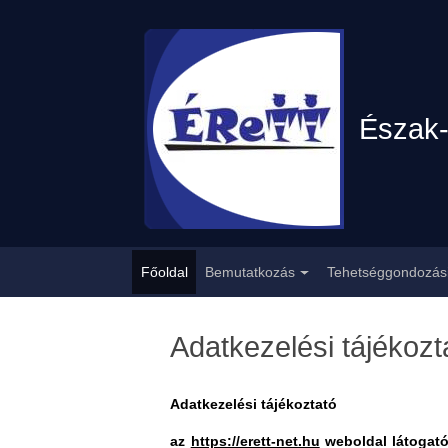
Észak-
Fõmenü
Főoldal
Bemutatkozás
Tehetséggondozási
Adatkezelési tájékozt
Adatkezelési tájékoztató
az
https://erett-net.hu
weboldal látogató