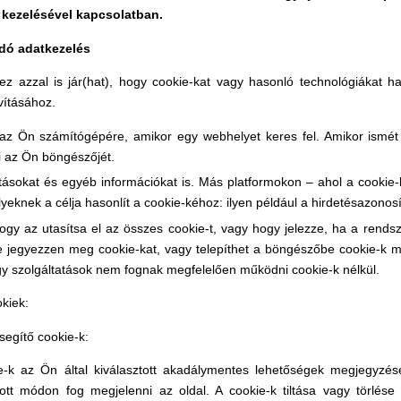
 kezelésével kapcsolatban.
ódó adatkezelés
, ez azzal is jár(hat), hogy cookie-kat vagy hasonló technológiákat
vításához.
l az Ön számítógépére, amikor egy webhelyet keres fel. Amikor ismét 
 az Ön böngészőjét.
llításokat és egyéb információkat is. Más platformokon – ahol a cook
yeknek a célja hasonlít a cookie-kéhoz: ilyen például a hirdetésazono
 hogy az utasítsa el az összes cookie-t, vagy hogy jelezze, ha a rends
 jegyezzen meg cookie-kat, vagy telepíthet a böngészőbe cookie-k 
gy szolgáltatások nem fognak megfelelően működni cookie-k nélkül.
okiek:
segítő cookie-k:
k az Ön által kiválasztott akadálymentes lehetőségek megjegyzéséér
ott módon fog megjelenni az oldal. A cookie-k tiltása vagy törlése