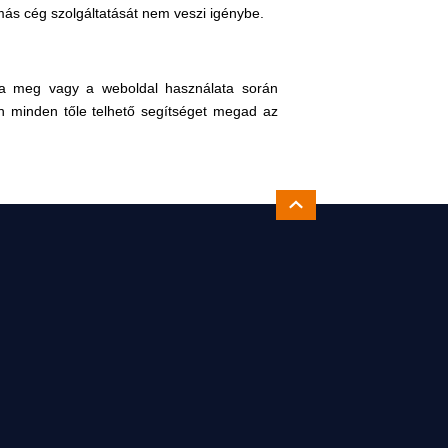
más cég szolgáltatását nem veszi igénybe.
adta meg vagy a weboldal használata során
n minden tőle telhető segítséget megad az
Ugrás az oldal tetejére