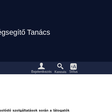
égsegítő Tanács
Eszközpanel
Bejelentkezés
Stílus
Keresés
solódó szolgáltatások során a látogatók